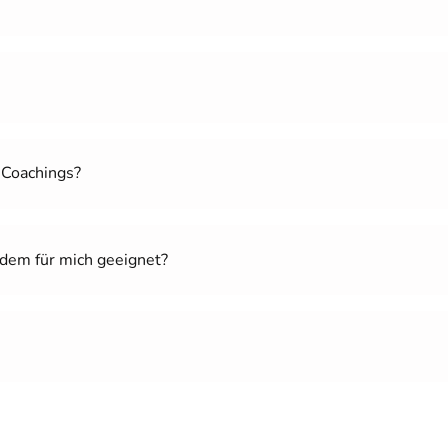
-Coachings?
zdem für mich geeignet?
n, wir haben schon Menschen zwischen 18 bis über 70 Jahren 
Energie, ganz unabhängig von deinem Lebensalter. Und es ist 