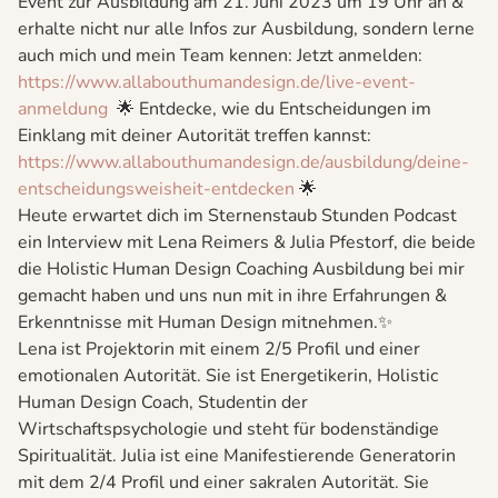
Event zur Ausbildung am 21. Juni 2023 um 19 Uhr an &
erhalte nicht nur alle Infos zur Ausbildung, sondern lerne
auch mich und mein Team kennen: Jetzt anmelden:
⁠https://www.allabouthumandesign.de/live-event-
anmeldung⁠
🌟 Entdecke, wie du Entscheidungen im
Einklang mit deiner Autorität treffen kannst:
⁠https://www.allabouthumandesign.de/ausbildung/deine-
entscheidungsweisheit-entdecken⁠
🌟
Heute erwartet dich im Sternenstaub Stunden Podcast
ein Interview mit Lena Reimers & Julia Pfestorf, die beide
die Holistic Human Design Coaching Ausbildung bei mir
gemacht haben und uns nun mit in ihre Erfahrungen &
Erkenntnisse mit Human Design mitnehmen.✨
Lena ist Projektorin mit einem 2/5 Profil und einer
emotionalen Autorität. Sie ist Energetikerin, Holistic
Human Design Coach, Studentin der
Wirtschaftspsychologie und steht für bodenständige
Spiritualität. Julia ist eine Manifestierende Generatorin
mit dem 2/4 Profil und einer sakralen Autorität. Sie