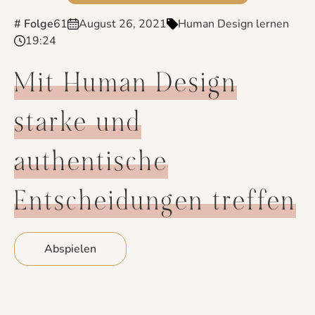
# Folge
61
August 26, 2021
Human Design lernen
19:24
Mit Human Design
starke und
authentische
Entscheidungen treffen
Abspielen