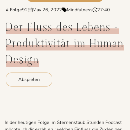
# Folge
92
May 26, 2022
Mindfulness
27:40
Der Fluss des Lebens -
Produktivität im Human
Design
Abspielen
In der heutigen Folge im Sternenstaub Stunden Podcast
möchte ich dir erzählen, welchen Einfluss die Zyklen des