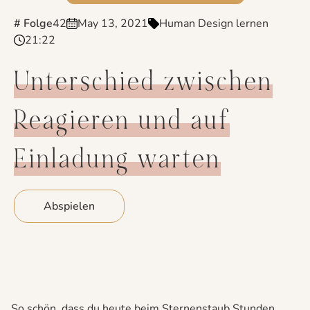
# Folge
42
May 13, 2021
Human Design lernen
21:22
Unterschied zwischen
Reagieren und auf
Einladung warten
Abspielen
So schön, dass du heute beim Sternenstaub Stunden