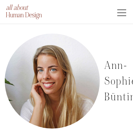
Ann-
Sophi
Bünti