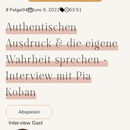
# Folge
94
June 9, 2022
63:51
Authentischen
Ausdruck & die eigene
Wahrheit sprechen -
Interview mit Pia
Koban
Abspielen
Interview Gast