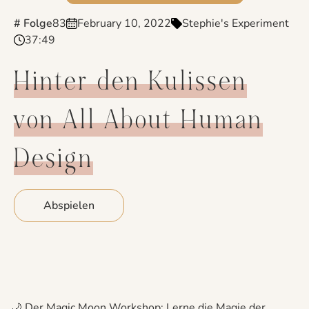
# Folge
83
February 10, 2022
Stephie's Experiment
37:49
Hinter den Kulissen
von All About Human
Design
Abspielen
🌙 Der Magic Moon Workshop: Lerne die Magie der