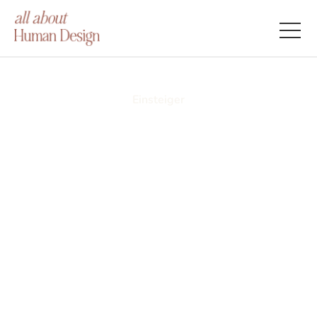
Einsteiger
Die Saturn-Neptun-
Konjunktion 2026 im
Human Design Mandala
- Ein einzigartiger
kosmischer Neubeginn