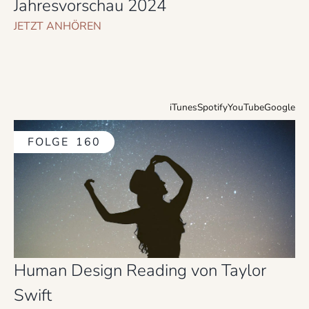
Jahresvorschau 2024
JETZT ANHÖREN
iTunes
Spotify
YouTube
Google
FOLGE
160
Human Design Reading von Taylor
Swift