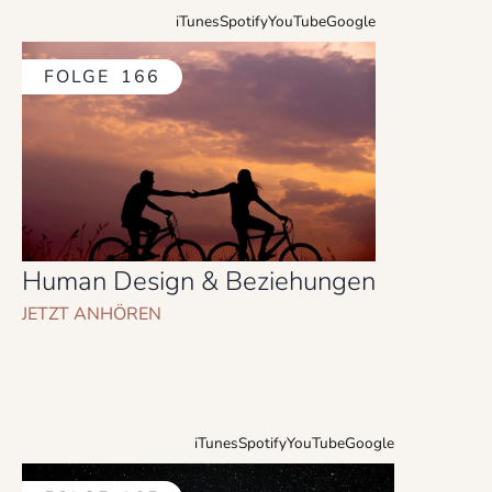
iTunes
Spotify
YouTube
Google
FOLGE
166
Human Design & Beziehungen
JETZT ANHÖREN
iTunes
Spotify
YouTube
Google