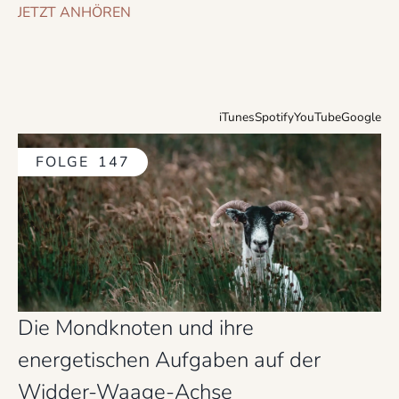
JETZT ANHÖREN
iTunes
Spotify
YouTube
Google
FOLGE
147
Die Mondknoten und ihre
energetischen Aufgaben auf der
Widder-Waage-Achse