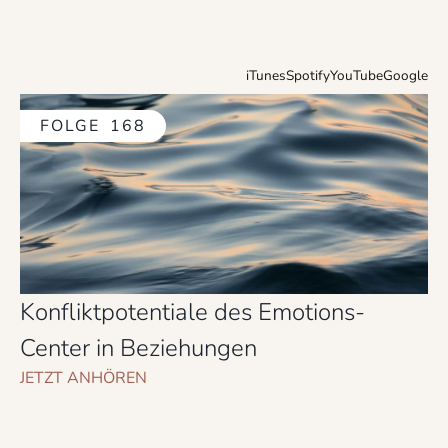
iTunes
Spotify
YouTube
Google
FOLGE
168
Konfliktpotentiale des Emotions-
Center in Beziehungen
JETZT ANHÖREN