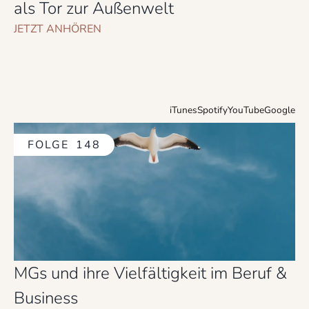
als Tor zur Außenwelt
JETZT ANHÖREN
iTunes
Spotify
YouTube
Google
FOLGE
148
MGs und ihre Vielfältigkeit im Beruf &
Business