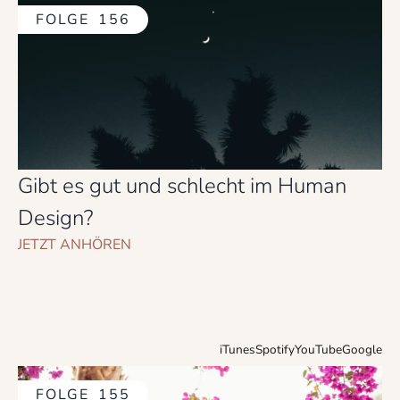
FOLGE
156
Gibt es gut und schlecht im Human
Design?
JETZT ANHÖREN
iTunes
Spotify
YouTube
Google
FOLGE
155