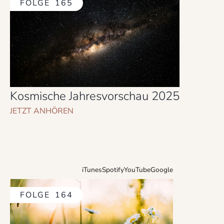
FOLGE
165
Kosmische Jahresvorschau 2025
JETZT ANHÖREN
iTunes
Spotify
YouTube
Google
FOLGE
164