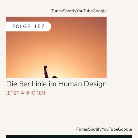
iTunes
Spotify
YouTube
Google
FOLGE
157
Die 5er Linie im Human Design
JETZT ANHÖREN
iTunes
Spotify
YouTube
Google