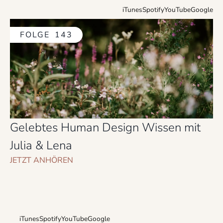
iTunes
Spotify
YouTube
Google
FOLGE
143
Gelebtes Human Design Wissen mit
Julia & Lena
JETZT ANHÖREN
iTunes
Spotify
YouTube
Google