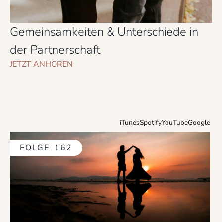
Gemeinsamkeiten & Unterschiede in
der Partnerschaft
JETZT ANHÖREN
iTunes
Spotify
YouTube
Google
FOLGE
162