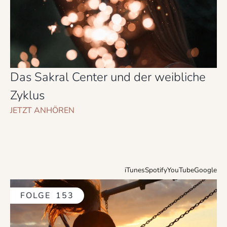
Das Sakral Center und der weibliche
Zyklus
JETZT ANHÖREN
iTunes
Spotify
YouTube
Google
FOLGE
153